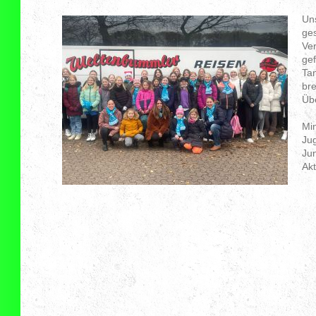
Uns
ges
Ve
gef
Tan
bre
Übe
Min
Ju
Jun
Akt