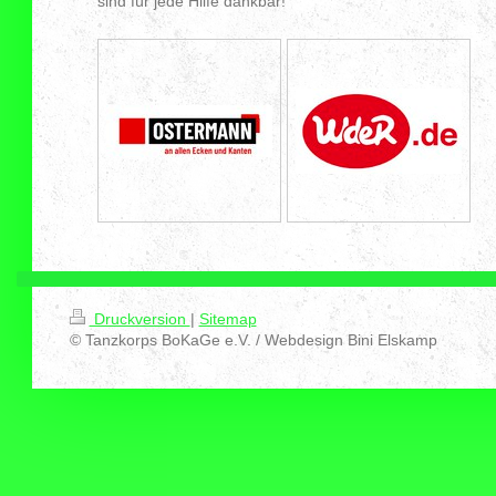
sind für jede Hilfe dankbar!
Druckversion
|
Sitemap
© Tanzkorps BoKaGe e.V. / Webdesign Bini Elskamp