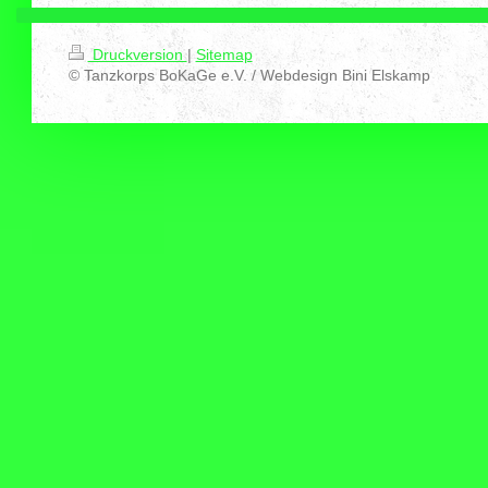
Druckversion
|
Sitemap
© Tanzkorps BoKaGe e.V. / Webdesign Bini Elskamp